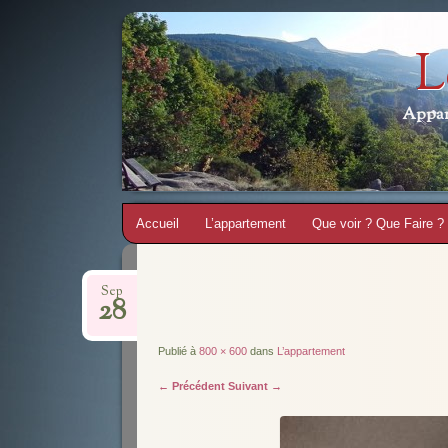
L
Appar
Aller
Accueil
L’appartement
Que voir ? Que Faire ?
au
contenu
Sep
28
Publié à
800 × 600
dans
L’appartement
← Précédent
Suivant →