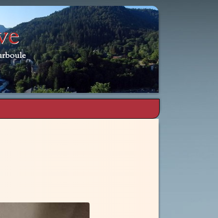
ve
urboule