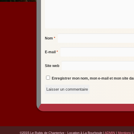
Nom
*
E-mail
*
Site web
Enregistrer mon nom, mon e-mail et mon site d
©2015 Le Rubis de Chanterive - Location à La Bourboule
|
ADMIN
|
Mentions L