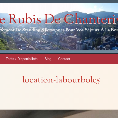
e Rubis De Chanteri
tement De Standing 8 Personnes Pour Vos Séjours À La Bo
Tarifs / Disponibilités
Blog
Contact
location-labourbole5