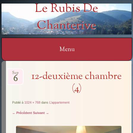
Le Rubis De
Chanterive
Menu
Aller
12-deuxième chambre
Sep
au
6
contenu
(4)
Publié à
1024 × 768
dans
L’appartement
← Précédent
Suivant →