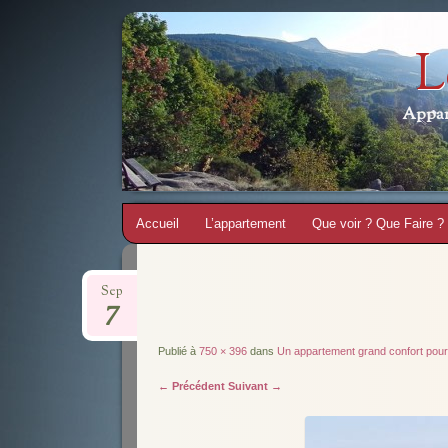
L
Appar
Aller
Accueil
L’appartement
Que voir ? Que Faire ?
au
contenu
Sep
7
Publié à
750 × 396
dans
Un appartement grand confort pour 
← Précédent
Suivant →