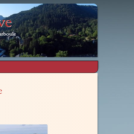
ve
urboule
e