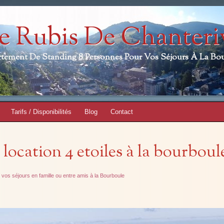
e Rubis De Chanteri
tement De Standing 8 Personnes Pour Vos Séjours À La Bo
Tarifs / Disponibilités
Blog
Contact
location 4 etoiles à la bourboul
vos séjours en famille ou entre amis à la Bourboule