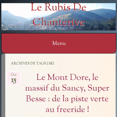
Le Rubis De
Chanterive
Menu
Aller
ARCHIVES DE TAGS | SKI
au
contenu
Le Mont Dore, le
Oct
15
massif du Sancy, Super
Besse : de la piste verte
au freeride !