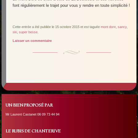
font régulièrement le trajet pour vous y rendre en toute simplicité !
Cette entrée a été publiée le 15 octobre 2015 et est taguée
mont dore
,
sancy
,
ski
,
super besse
.
Laisser un commentaire
Navigation des articles
UN BIEN PROPOSÉ PAR
Mr Laurent Castanet 06 09 73 44 94
LE RUBIS DE CHANTERIVE