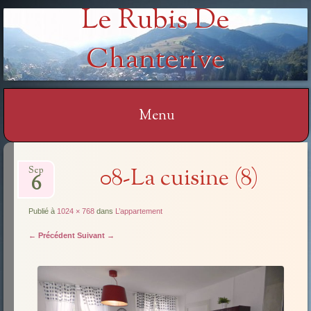
Le Rubis De
Chanterive
Menu
Aller
08-La cuisine (8)
Sep
au
6
contenu
Publié à
1024 × 768
dans
L’appartement
← Précédent
Suivant →